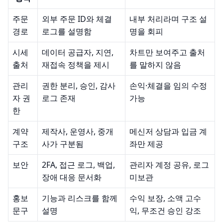
주문
외부 주문 ID와 체결
내부 처리라며 구조 설
경로
로그를 설명함
명을 회피
시세
데이터 공급자, 지연,
차트만 보여주고 출처
출처
재접속 정책을 제시
를 말하지 않음
관리
권한 분리, 승인, 감사
손익·체결을 임의 수정
자 권
로그 존재
가능
한
계약
제작사, 운영사, 중개
메신저 상담과 입금 계
구조
사가 구분됨
좌만 제공
보안
2FA, 접근 로그, 백업,
관리자 계정 공유, 로그
장애 대응 문서화
미보관
홍보
기능과 리스크를 함께
수익 보장, 소액 고수
문구
설명
익, 무조건 승인 강조